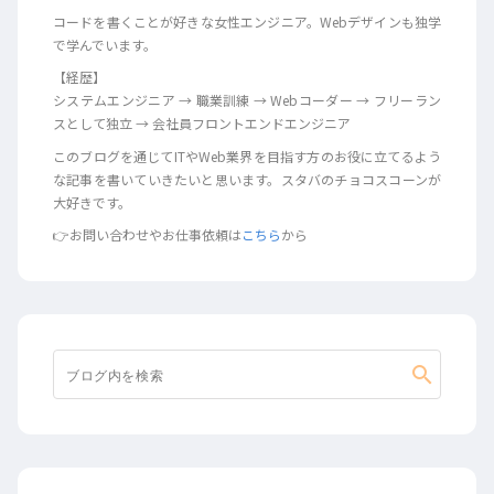
コードを書くことが好きな女性エンジニア。Webデザインも独学
で学んでいます。
【経歴】
システムエンジニア → 職業訓練 → Webコーダー → フリーラン
スとして独立 → 会社員フロントエンドエンジニア
このブログを通じてITやWeb業界を目指す方のお役に立てるよう
な記事を書いていきたいと思います。スタバのチョコスコーンが
大好きです。
👉お問い合わせやお仕事依頼は
こちら
から
search