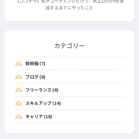
【ココナラ】私がコーディングだけで、売上10万円を達
成するまでにやったこと
カテゴリー
bakery_dining
技術箱 (7)
bakery_dining
ブログ (8)
bakery_dining
フリーランス (8)
bakery_dining
スキルアップ (14)
bakery_dining
キャリア (18)