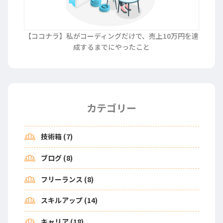
【ココナラ】私がコーディングだけで、売上10万円を達
成するまでにやったこと
カテゴリー
bakery_dining
技術箱 (7)
bakery_dining
ブログ (8)
bakery_dining
フリーランス (8)
bakery_dining
スキルアップ (14)
bakery_dining
キャリア (18)