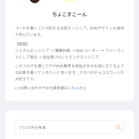
ちょこすこーん
コードを書くことが好きな女性エンジニア。Webデザインも独学
で学んでいます。
【経歴】
システムエンジニア → 職業訓練 → Webコーダー → フリーラン
スとして独立 → 会社員フロントエンドエンジニア
このブログを通じてITやWeb業界を目指す方のお役に立てるよう
な記事を書いていきたいと思います。スタバのチョコスコーンが
大好きです。
👉お問い合わせやお仕事依頼は
こちら
から
search