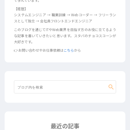
で学んでいます。
【経歴】
システムエンジニア → 職業訓練 → Webコーダー → フリーラン
スとして独立 → 会社員フロントエンドエンジニア
このブログを通じてITやWeb業界を目指す方のお役に立てるよう
な記事を書いていきたいと思います。スタバのチョコスコーンが
大好きです。
👉お問い合わせやお仕事依頼は
こちら
から
search
最近の記事