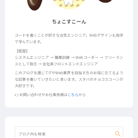
ちょこすこーん
コードを書くことが好きな女性エンジニア。Webデザインも独学
で学んでいます。
【経歴】
システムエンジニア → 職業訓練 → Webコーダー → フリーラン
スとして独立 → 会社員フロントエンドエンジニア
このブログを通じてITやWeb業界を目指す方のお役に立てるよう
な記事を書いていきたいと思います。スタバのチョコスコーンが
大好きです。
👉お問い合わせやお仕事依頼は
こちら
から
search